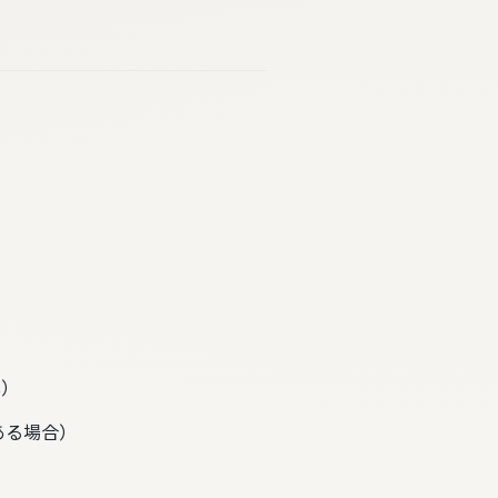
s）
ある場合）